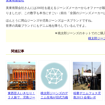
美東有限会社
美東有限会社さんには200社を超えるジーンズメーカーからオファーが
りましたが、この数字も本当にすごい（前出「全国のジーンズメーカーは
ほんとうに岡山ジーンズや児島ジーンズは一大ブランドですね。
世界の高級ブランドにもデニム地を降ろしているんですよ。
▼桃太郎ジーンズのネットでのご購
桃太郎ジー
関連記事
東西芸人いきなり！
桃太郎ジーンズのデ
稲妻デニムフェス児
２人旅で、児島ジー
ニム生地が旧式力織
島2013 会場レポ
ンズショッピング
機で織られている理