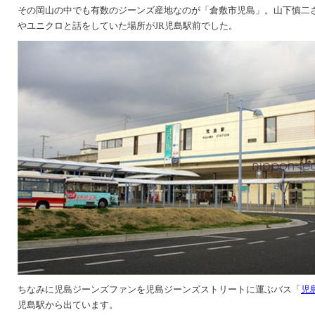
その岡山の中でも有数のジーンズ産地なのが「倉敷市児島」。山下慎二
やユニクロと話をしていた場所がJR児島駅前でした。
ちなみに児島ジーンズファンを児島ジーンズストリートに運ぶバス「
児
児島駅から出ています。