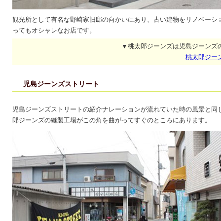
観光所として有名な野崎家旧邸の向かいにあり、古い建物をリノベーシ
ってもオシャレなお店です。
▼桃太郎ジーンズは児島ジーンズ
桃太郎ジー
児島ジーンズストリート
児島ジーンズストリートの紹介ナレーションが流れていた時の風景と同
郎ジーンズの縫製工場がこの角を曲がってすぐのところにあります。